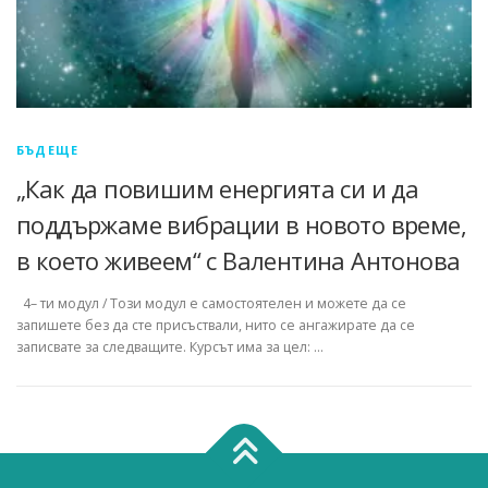
БЪДЕЩЕ
„Как да повишим енергията си и да
поддържаме вибрации в новото време,
в което живеем“ с Валентина Антонова
4– ти модул / Този модул е самостоятелен и можете да се
запишете без да сте присъствали, нито се ангажирате да се
записвате за следващите. Курсът има за цел: …