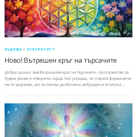
БЪДЕЩЕ
/
ОСЪЗНАТОСТ
Ново! Вътрешен кръг на търсачите
Добре дошъл във Вътрешния кръг на търсачите– пространство за
будни умове и отворени сърца. Ако усещаш, че старата форма вече
не те захранва, ако ти липсва дълбочина, вибрация и истинска …