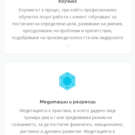
Коучинг
Коучингът е процес, при който професионален
обучител /коуч/ работи с клиент /обучаван/ за
постигане на определени цели, развиване на умения,
преодоляване на проблеми и препятствия,
подобряване на производителността или лидерските
…
Медитации
и
регресии
Медитации и регресии
Медитацията е практика, в която дадено лице
тренира ума и / или предизвиква режим на
съзнанието, за да постигне физическо, емоционално,
умствено и духовно развитие. Медитацията е