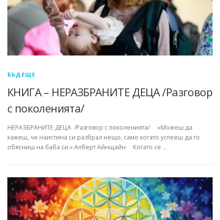
БЪДЕЩЕ
КНИГА – НЕРАЗБРАНИТЕ ДЕЦА /Разговор
с поколенията/
НЕРАЗБРАНИТЕ ДЕЦА /Разговор с поколенията/ «Можеш да
кажеш, че наистина си разбрал нещо, само когато успееш да го
обясниш на баба си.» Алберт Айнщайн Когато се …