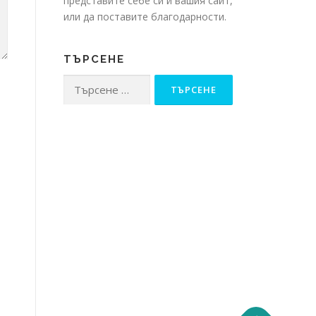
представите себе си и вашия сайт,
или да поставите благодарности.
ТЪРСЕНЕ
Търсене
за: