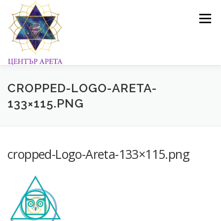
Към
съдържанието
Меню
ПРОГРАМИ И ОБУЧЕНИЯ
ГАЛЕРИЯ
БЛОГ
CROPPED-LOGO-ARETA-
133×115.PNG
ЗА НАС
МАГАЗИН
КОНТАКТИ
cropped-Logo-Areta-133×115.png