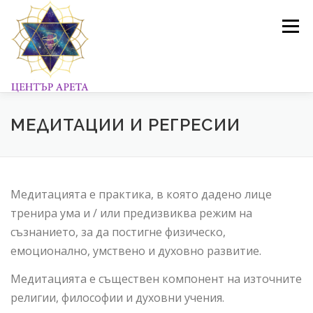
Към
съдържанието
Меню
ПРОГРАМИ И ОБУЧЕНИЯ
ГАЛЕРИЯ
БЛОГ
МЕДИТАЦИИ И РЕГРЕСИИ
ЗА НАС
МАГАЗИН
КОНТАКТИ
Медитацията е практика, в която дадено лице
тренира ума и / или предизвиква режим на
съзнанието, за да постигне физическо,
емоционално, умствено и духовно развитие.
Медитацията е съществен компонент на източните
религии, философии и духовни учения.