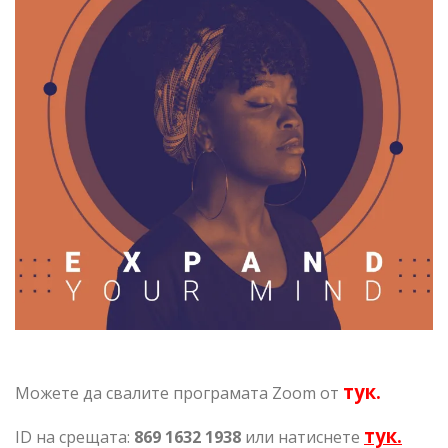
тук.
Можете да свалите програмата Zoom от
тук
.
ID на срещата:
869 1632 1938
или натиснете