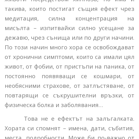
такива, които постигат същия ефект чрез
медитация, силна концентрация на
мисълта – изпитвайки силно усещане за
дежавю, чрез сънища или по други начини.
По този начин много хора се освобождават
от хронични симптоми, които са имали цял
живот, от фобии, от пристъпи на паника, от
постоянно появяващи се кошмари, от
необясними страхове, от затлъстяване, от
повтарящи се съкрушителни връзки, от
физическа болка и заболявания…
Това не е ефектът на залъгалката.
Хората си спомнят – имена, дати, събития,
места, подробности. Може би по-важно от