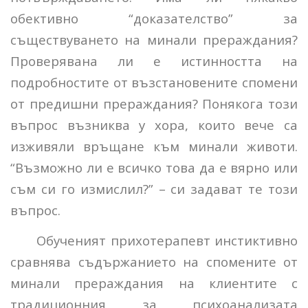
обективно “доказателство” за
съществуването на минали прераждания?
Проверявана ли е истинността на
подробностите от възстановените спомени
от предишни прераждания? Понякога този
въпрос възниква у хора, които вече са
изживяли връщане към минали животи.
“Възможно ли е всичко това да е вярно или
съм си го измислил?” – си задават те този
въпрос.
Обученият прихотерапевт инстиктивно
сравнява съдържанието на спомените от
минали прераждания на клиентите с
традиционния за психоанализата