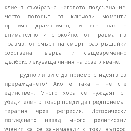
клиент съобразно неговото подсъзнание.
Често потокът от ключови моменти
протича драматично, и все пак –
внимателно и спокойно, от травма на
травма, от смърт на смърт, разгръщайки
собствена твърда и същевременно
дълбоко лекуваща линия на осветляване.
Трудно ли ви е да приемете идеята за
прераждането? Ако е така – не сте
единствен. Много хора се нуждаят от
убедителен отговор преди да предприемат
терапия чрез регресия. Исторически
погледнато назад много религиозни
учения са се занимавали с този въпрос.