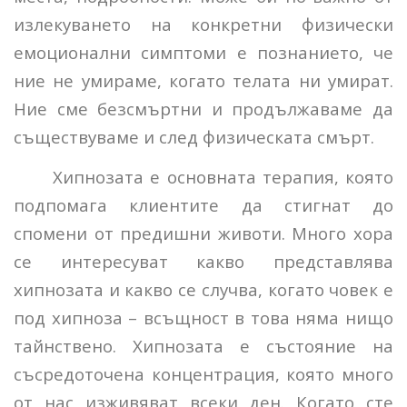
излекуването на конкретни физически
емоционални симптоми е познанието, че
ние не умираме, когато телата ни умират.
Ние сме безсмъртни и продължаваме да
съществуваме и след физическата смърт.
Хипнозата е основната терапия, която
подпомага клиентите да стигнат до
спомени от предишни животи. Много хора
се интересуват какво представлява
хипнозата и какво се случва, когато човек е
под хипноза – всъщност в това няма нищо
тайнствено. Хипнозата е състояние на
съсредоточена концентрация, която много
от нас изживяват всеки ден. Когато сте