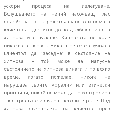
ускори процеса на излекуване.
Вслушването на нечий насочващ глас
съдейства за съсредоточаването и помага
клиента да достигне до по-дълбоко ниво на
хипноза и отпускане. Хипнозата не крие
никаква опасност. Никога не се е случвало
клиентът да “заседне” в състояние на
хипноза – той може да напусне
състоянието на хипноза винаги и по всяко
време, когато пожелае, никога не
нарушава своите морални или етически
принципи, никой не може да го контролира
– контролът е изцяло в неговите ръце. Под
хипноза съзнанието на клиента през