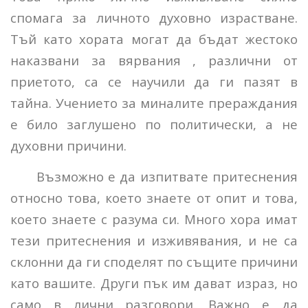
спомага за личното духовно израстване.
Тъй като хората могат да бъдат жестоко
наказвани за вярвания , различни от
приетото, са се научили да ги пазят в
тайна. Учението за миналите прераждания
е било заглушено по политически, а не
духовни причини.
Възможно е да изпитвате притеснения
относно това, което знаете от опит и това,
което знаете с разума си. Много хора имат
тези притеснения и изживявания, и не са
склонни да ги споделят по същите причини
като вашите. Други пък им дават израз, но
само в лични разговори. Важно е да