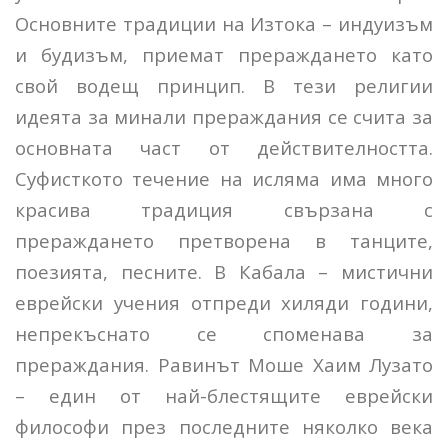
Основните традиции на Изтока – индуизъм
и будизъм, приемат прераждането като
свой водещ принцип. В тези религии
идеята за минали прераждания се счита за
основната част от действителността.
Суфисткото течение на исляма има много
красива традиция свързана с
прераждането претворена в танците,
поезията, песните. В Кабала – мистични
еврейски учения отпреди хиляди години,
непрекъснато се споменава за
прераждания. Равинът Моше Хаим Лузато
– един от най-блестящите еврейски
философи през последните няколко века