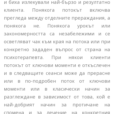
и биха излекували най-бързо и резултатно
клиента. Понякога потокът включва
прегледа между отделните прераждания, а
понякога не. Понякога урокът или
закономерността са незабележими и се
осветляват чак към края на потока или при
конкретно зададен въпрос от страна на
психотерапевта. При някои клиенти
потокът от ключови моменти е откъслечен
и в следващите сеанси може да прерасне
или в по-подробен поток от ключови
моменти или в класически начин за
разглеждане в зависимост от това, кой е
най-добрият начин за протичане на
спомена и за лечение на конкретния