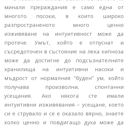
минали прераждания е само една от
многото посоки, в които широко
разпространеното много ценно
изживяване на интуитивност може да
протече. Умът, който е отпуснат и
съсредоточен в състояние на лека хипноза
може да достигне до подсъзнателните
хранилища на интуитивни насоки и
мъдрост от нормалния “буден” ум, който
получава произволни, спонтанни
усещания. Ако някога сте имали
интуитивни изживявания – усещане, което
си е струвало и се е оказало вярно, знаете
колко ценно и повдигащо духа може да