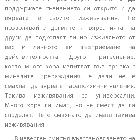
поддържате съзнанието си открито и да
вярвате в своите изживявания. Не
позволявайте догмите и вярванията на
други да подкопаят лично изживяното от
вас и личното ви възприемане на
действителността. Друго притеснение,
което много хора изпитват във връзка с
миналите прераждания, е дали не е
смахнат да вярва в парапсихични явления.
Такива изживявания са универсални.
Много хора ги имат, но не смеят да ги
споделят. Не е смахнато да имаш такива
изживявания.
В известен смисъл възстановяването на