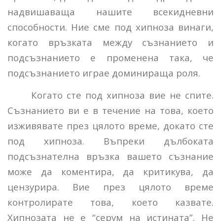
надвишаваща нашите всекидневни
способности. Ние сме под хипноза винаги,
когато връзката между съзнанието и
подсъзнанието е променена така, че
подсъзнанието играе доминираща роля.
Когато сте под хипноза вие не спите.
Съзнанието ви е в течение на това, което
изживявате през цялото време, докато сте
под хипноза. Въпреки дълбоката
подсъзнателна връзка вашето съзнание
може да коментира, да критикува, да
цензурира. Вие през цялото време
контролирате това, което казвате.
Хипнозата не е “серум на истината”. Не