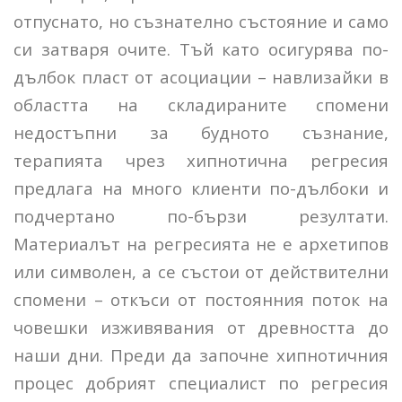
отпуснато, но съзнателно състояние и само
си затваря очите. Тъй като осигурява по-
дълбок пласт от асоциации – навлизайки в
областта на складираните спомени
недостъпни за будното съзнание,
терапията чрез хипнотична регресия
предлага на много клиенти по-дълбоки и
подчертано по-бързи резултати.
Материалът на регресията не е архетипов
или символен, а се състои от действителни
спомени – откъси от постоянния поток на
човешки изживявания от древността до
наши дни. Преди да започне хипнотичния
процес добрият специалист по регресия