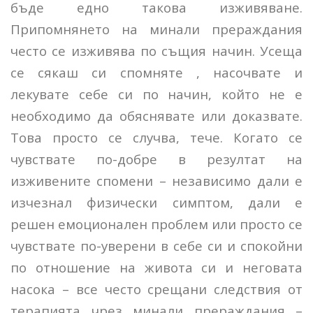
бъде едно такова изживяване.
Припомнянето на минали прераждания
често се изживява по същия начин. Усеща
се сякаш си спомняте , насочвате и
лекувате себе си по начин, който не е
необходимо да обяснявате или доказвате.
Това просто се случва, тече. Когато се
чувствате по-добре в резултат на
изживените спомени – независимо дали е
изчезнал физически симптом, дали е
решен емоционален проблем или просто се
чувствате по-уверени в себе си и спокойни
по отношение на живота си и неговата
насока – все често срещани следствия от
терапията чрез минали прераждания –