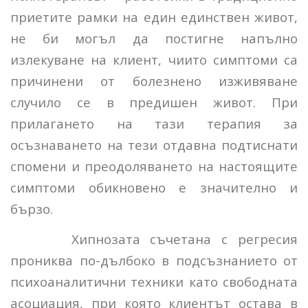
приетите рамки на един единствен живот,
не би могъл да постигне напълно
излекуване на клиент, чиито симптоми са
причинени от болезнено изживяване
случило се в предишен живот. При
прилагането на тази терапия за
осъзнаването на тези отдавна подтиснати
спомени и преодоляването на настоящите
симптоми обикновено е значително и
бързо.
Хипнозата съчетана с регресия
прониква по-дълбоко в подсъзнанието от
психоаналитични техники като свободната
асоциация, при която клиентът остава в