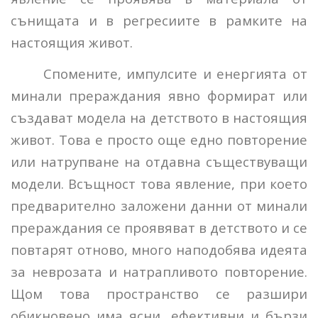
сънищата и в регресиите в рамките на
настоящия живот.
Спомените, импулсите и енергията от
минали прераждания явно формират или
създават модела на детството в настоящия
живот. Това е просто още едно повторение
или натрупване на отдавна съществуващи
модели. Всъщност това явление, при което
предварително заложени данни от минали
прераждания се проявяват в детството и се
повтарят отново, много наподобява идеята
за неврозата и натрапливото повторение.
Щом това пространство се разшири
обикновено има ясни, ефективни и бързи