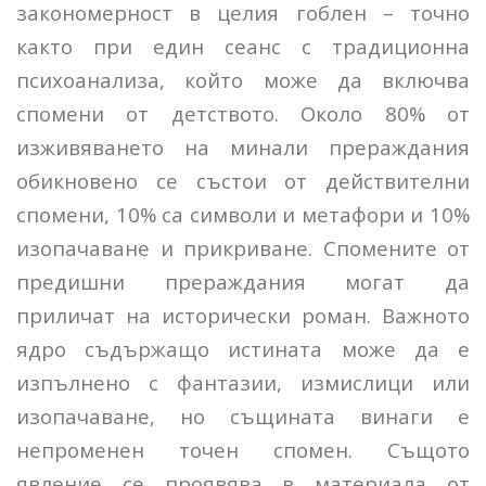
закономерност в целия гоблен – точно
както при един сеанс с традиционна
психоанализа, който може да включва
спомени от детството. Около 80% от
изживяването на минали прераждания
обикновено се състои от действителни
спомени, 10% са символи и метафори и 10%
изопачаване и прикриване. Спомените от
предишни прераждания могат да
приличат на исторически роман. Важното
ядро съдържащо истината може да е
изпълнено с фантазии, измислици или
изопачаване, но същината винаги е
непроменен точен спомен. Същото
явление се проявява в материала от