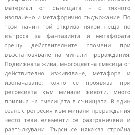
материал от сънищата – с тяхното
изопачено и метафорично съдържание. По
този начин той открива някои неща по
въпроса за фантазията и метафората
срещу действителните спомени при
възстановяване на минали прераждания.
Подвижната жива, многоцветна смесица от
действително изживяване, метафора и
изопачаване, която се проявява при
регресията към минали животи, много
прилича на смесицата в сънищата. В един
сеанс с регресия към минали прераждания
често тези елементи се разграничени и
разтълкувани. Търси се някаква стройна