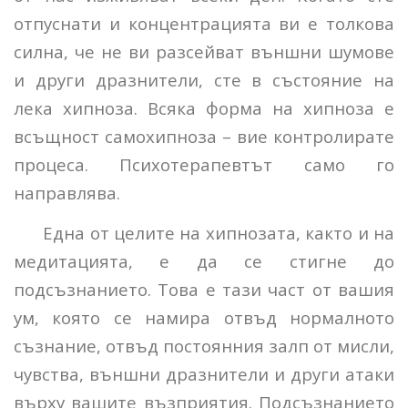
отпуснати и концентрацията ви е толкова
силна, че не ви разсейват външни шумове
и други дразнители, сте в състояние на
лека хипноза. Всяка форма на хипноза е
всъщност самохипноза – вие контролирате
процеса. Психотерапевтът само го
направлява.
Една от целите на хипнозата, както и на
медитацията, е да се стигне до
подсъзнанието. Това е тази част от вашия
ум, която се намира отвъд нормалното
съзнание, отвъд постоянния залп от мисли,
чувства, външни дразнители и други атаки
върху вашите възприятия. Подсъзнанието