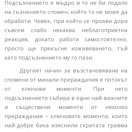
Подсъзнанието е мъдро и то не би подало
на съзнанието спомен, който то не може да
обработи. Човек, при който се прояви дори
съвсем слабо някаква неблагоприятна
реакция, докато работи самостоятелно,
просто ще прекъсне изживяването, тъй
като подсъзнанието му го пази.
Другият начин за възстановяване на
спомени от минали прераждания е потокът
от ключови моменти. При него
подсъзнанието събира в едно най-важните
и съществени моменти от няколко
прераждания – ключовите моменти, които
най-добре биха изяснили скритата травма