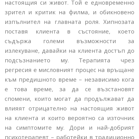
настоящия си живот. Той е едновременно
зрител и критик на филма, и обикновено
изпълнител на главната роля. Хипнозата
поставя клиента в състояние, което
съдържа големи възможности за
излекуване, давайки на клиента достъп до
подсъзнанието му. Терапията чрез
регресия е мисловният процес на връщане
към предишното време – независимо кога
е това време, за да се възстановят
спомени, които могат да продължават да
влияят отрицателно на настоящия живот
на клиента и които вероятно са източник
на симптомите му. Дори и най-добрият
психотерапевт – работейки в традиционно