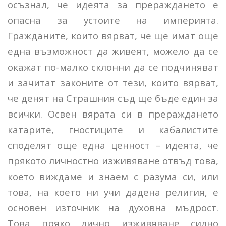
осъзнал, че идеята за прераждането е
опасна за устоите на империята.
Гражданите, които вярват, че ще имат още
една възможност да живеят, можело да се
окажат по-малко склонни да се подчиняват
и зачитат законите от тези, които вярват,
че денят на Страшния съд ще бъде един за
всички. Освен вярата си в прераждането
катарите, гностиците и кабалистите
споделят още една ценност – идеята, че
прякото личностно изживяване отвъд това,
което виждаме и знаем с разума си, или
това, на което ни учи дадена религия, е
основен източник на духовна мъдрост.
Това пряко лично изживяване силно