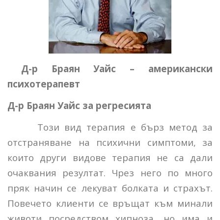
Д-р Браян Уайс – американски
психотерапевт
Д-р Браян Уайс за регресията
Този вид терапия е бърз метод за
отстраняване на психични симптоми, за
които други видове терапия не са дали
очаквания резултат. Чрез него по много
пряк начин се лекуват болката и страхът.
Повечето клиенти се връщат към минали
животи посредством хипноза, но има и