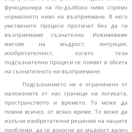
функционира на по-дълбоко ниво спрямо
нормалното ниво на възприемане. В него
умствените процеси протичат без да ги
възприемаме съзнателно. Изживяваме
мигове на мъдрост, интуиция,
изобретателност, когато тези
подсъзнателни процеси се появят в обсега
на съзнателното ни възприемане.
Подсъзнанието не е ограничено от
наложените от нас граници на логиката,
пространството и времето. То може да
помни всичко, от всяко време. То може да
излъчи изобретателни решения на нашите
проблеми, да се докосне до мъдрост далеч