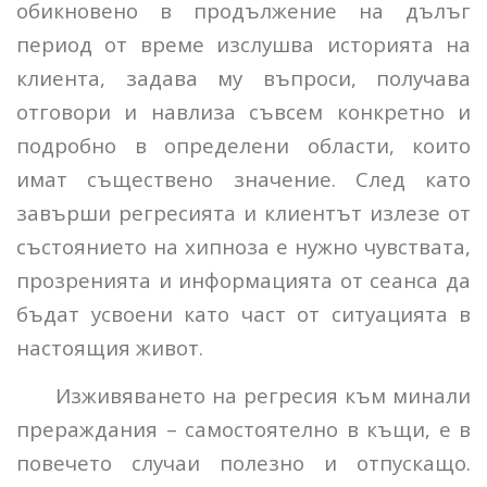
обикновено в продължение на дълъг
период от време изслушва историята на
клиента, задава му въпроси, получава
отговори и навлиза съвсем конкретно и
подробно в определени области, които
имат съществено значение. След като
завърши регресията и клиентът излезе от
състоянието на хипноза е нужно чувствата,
прозренията и информацията от сеанса да
бъдат усвоени като част от ситуацията в
настоящия живот.
Изживяването на регресия към минали
прераждания – самостоятелно в къщи, е в
повечето случаи полезно и отпускащо.