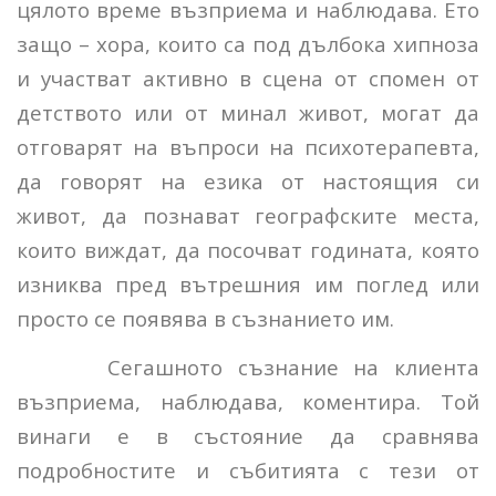
цялото време възприема и наблюдава. Ето
защо – хора, които са под дълбока хипноза
и участват активно в сцена от спомен от
детството или от минал живот, могат да
отговарят на въпроси на психотерапевта,
да говорят на езика от настоящия си
живот, да познават географските места,
които виждат, да посочват годината, която
изниква пред вътрешния им поглед или
просто се появява в съзнанието им.
Сегашното съзнание на клиента
възприема, наблюдава, коментира. Той
винаги е в състояние да сравнява
подробностите и събитията с тези от