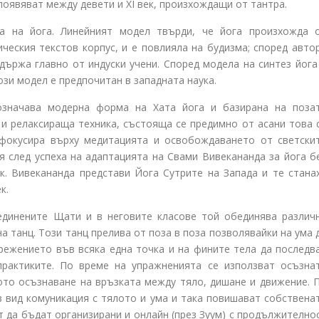
е появяват между девети и XI век, произхождащи от тантра.
а на йога. Линейният модел твърди, че йога произхожда 
ическия текстов корпус, и е повлияла на будизма; според авто
държа главно от индуски учени. Според модела на синтез йога
ози модел е предпочитан в западната наука.
означава модерна форма на Хата йога и базирана на поза
 и релаксираща техника, състояща се предимно от асани това 
 фокусира върху медитацията и освобождаването от светски
я след успеха на адаптацията на Свами Вивекананда за йога б
ек. Вивекананда представи Йога Сутрите на Запада и те стана
к.
динените Щати и в неговите класове той обединява различ
а танц. Този танц прелива от поза в поза позволявайки на ума 
прежението във всяка една точка и на фините тела да последв
практиките. По време на упражненията се използват осъзна
ото осъзнаване на връзката между тяло, дишане и движение. 
в вид комуникация с тялото и ума и така повишават собствена
т да бъдат организирани и онлайн (през Зуум) с продължително