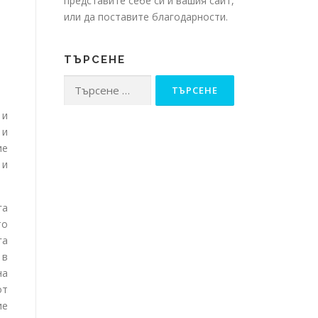
представите себе си и вашия сайт,
или да поставите благодарности.
ТЪРСЕНЕ
Търсене
за:
 и
 и
ие
 и
га
то
га
 в
на
от
ие