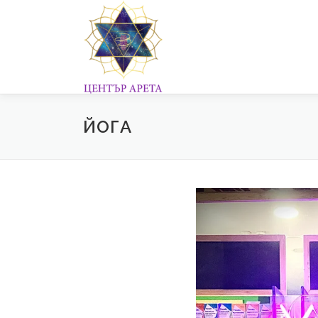
Към
съдържанието
ЙОГА