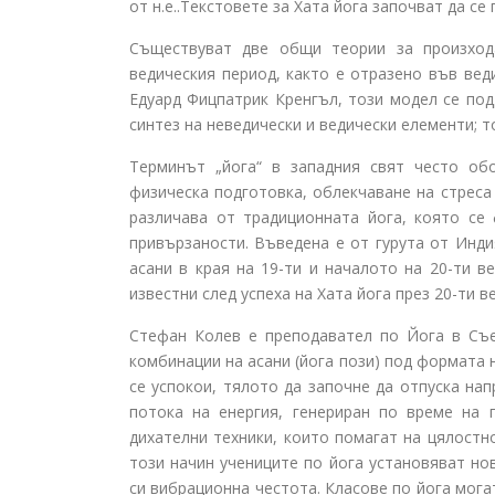
от н.е..Текстовете за Хата йога започват да с
Съществуват две общи теории за произход
ведическия период, както е отразено във вед
Едуард Фицпатрик Кренгъл, този модел се под
синтез на неведически и ведически елементи; т
Терминът „йога“ в западния свят често об
физическа подготовка, облекчаване на стреса
различава от традиционната йога, която се
привързаности. Въведена е от гурута от Инди
асани в края на 19-ти и началото на 20-ти в
известни след успеха на Хата йога през 20-ти ве
Стефан Колев е преподавател по Йога в Съе
комбинации на асани (йога пози) под формата н
се успокои, тялото да започне да отпуска на
потока на енергия, генериран по време на 
дихателни техники, които помагат на цялостн
този начин учениците по йога установяват но
си вибрационна честота. Класове по йога мога