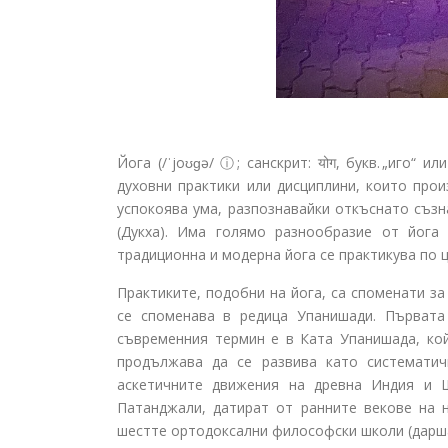
Йога (/ˈjoʊɡə/ ⓘ; санскрит: योग, букв. „иго“ и
духовни практики или дисциплини, които прои
успокоява ума, разпознавайки откъснато съзн
(Дукха). Има голямо разнообразие от йога
традиционна и модерна йога се практикува по ц
Практиките, подобни на йога, са споменати за
се споменава в редица Упанишади. Първата
съвременния термин е в Ката Упанишада, кой
продължава да се развива като систематичн
аскетичните движения на древна Индия и Ш
Патанджали, датират от ранните векове на 
шестте ортодоксални философски школи (дарша