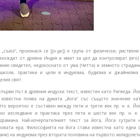
ли „съюз“, произнася се [joːɡɐ]) е група от физически, умствени
зхождат от древна Индия и имат за цел да контролират (иго)
ание-свидетел, недокоснато от ума (Читта) и земното страдан
 школи, практики и цели в индуизма, будизма и джайнизма
елия свят.
 първи път в древния индуски текст, известен като Ригведа. Йо
 известна поява на думата „йога“ със същото значение ка
то вероятно е съставен между пети и трети век пр. н. е. Йо
о изследване и практика през пети и шести век пр. н. е.
рамана. Най-изчерпателният текст за йога, Йога сутрите 
новата ера; Философията на йога става известна като една 
ни) на индуизма през втората половина на първото хилядолет